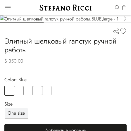
Элитный шелковый галстук ручной
работы
$ 350,00
Color:
blue
Color
BLUE
Color
ORANGE
Color
BLUE
Color
BLUE
Color
VIOLET
Size
One size
Добавить в корзину