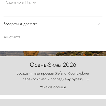
Сделано в Италии
Возвраты и доставка
SKU: CX-51073
Осень-Зима 2026
Восьмая глава проекта Stefano Ricci Explorer
переносит нас к последнему рубежу
....
первозданного мира, где ветер с
Узнайте больше
первобытной яростью ваяет ландшафт, а пики
Торрес-дель-Пайне, словно каменные стражи,
бросают вызов небесам.