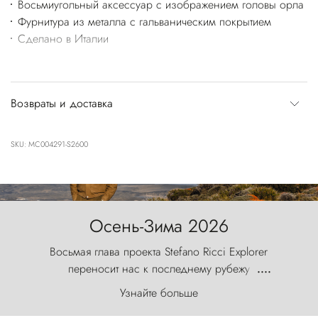
Восьмиугольный аксессуар с изображением головы орла
Фурнитура из металла с гальваническим покрытием
Сделано в Италии
Возвраты и доставка
SKU: MC004291-S2600
Осень-Зима 2026
Восьмая глава проекта Stefano Ricci Explorer
переносит нас к последнему рубежу
....
первозданного мира, где ветер с
Узнайте больше
первобытной яростью ваяет ландшафт, а пики