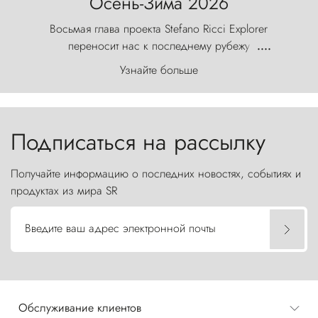
Осень-Зима 2026
Восьмая глава проекта Stefano Ricci Explorer
переносит нас к последнему рубежу
....
первозданного мира, где ветер с
Узнайте больше
первобытной яростью ваяет ландшафт, а пики
Торрес-дель-Пайне, словно каменные стражи,
бросают вызов небесам.
Подписаться на рассылку
Получайте информацию о последних новостях, событиях и
продуктах из мира SR
Введите ваш адрес электронной почты
Обслуживание клиентов