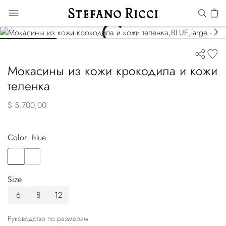
Мокасины из кожи крокодила и кожи
теленка
$ 5.700,00
Color:
blue
Color
BLUE
Color
BROWN
Size
6
8
12
Руководство по размерам