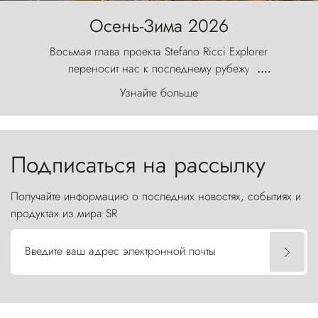
Осень-Зима 2026
Восьмая глава проекта Stefano Ricci Explorer
переносит нас к последнему рубежу
....
первозданного мира, где ветер с
Узнайте больше
первобытной яростью ваяет ландшафт, а пики
Торрес-дель-Пайне, словно каменные стражи,
бросают вызов небесам.
Подписаться на рассылку
Получайте информацию о последних новостях, событиях и
продуктах из мира SR
Введите ваш адрес электронной почты