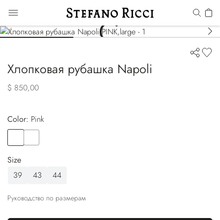
Хлопковая рубашка Napoli
$ 850,00
Color:
pink
Color
PINK
Color
BLACK
Size
39
43
44
Руководство по размерам