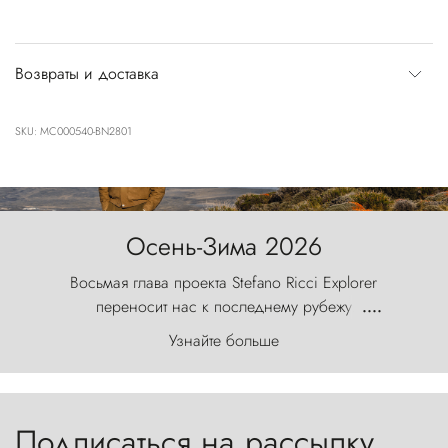
Возвраты и доставка
SKU: MC000540-BN2801
Осень-Зима 2026
Восьмая глава проекта Stefano Ricci Explorer
переносит нас к последнему рубежу
....
первозданного мира, где ветер с
Узнайте больше
первобытной яростью ваяет ландшафт, а пики
Торрес-дель-Пайне, словно каменные стражи,
бросают вызов небесам.
Подписаться на рассылку