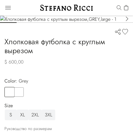
Хлопковая футболка с круглым
вырезом
$ 600,00
Color:
grey
Color
GREY
Color
BEIGE
Size
S
XL
2XL
3XL
Руководство по размерам