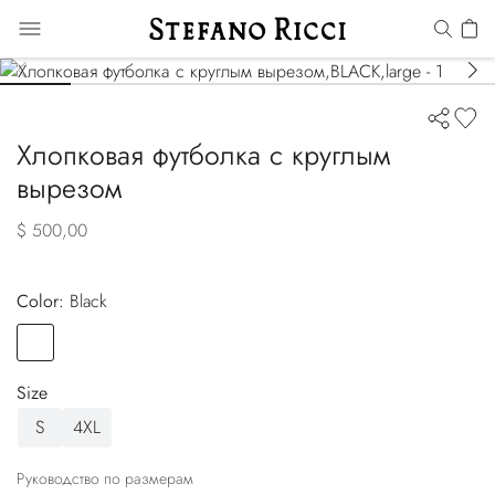
Хлопковая футболка с круглым
вырезом
$ 500,00
Color:
black
Color
BLACK
Size
S
4XL
Руководство по размерам