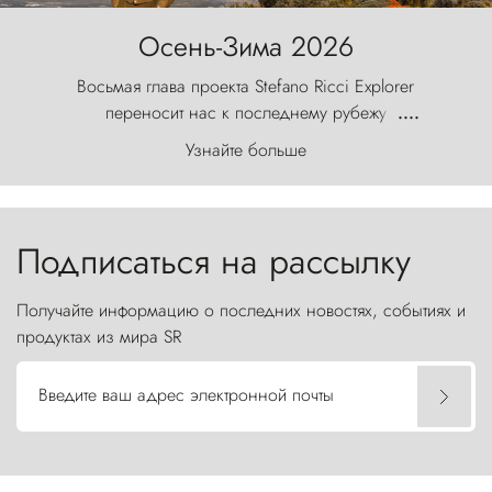
Осень-Зима 2026
Восьмая глава проекта Stefano Ricci Explorer
переносит нас к последнему рубежу
....
первозданного мира, где ветер с
Узнайте больше
первобытной яростью ваяет ландшафт, а пики
Торрес-дель-Пайне, словно каменные стражи,
бросают вызов небесам.
Подписаться на рассылку
Получайте информацию о последних новостях, событиях и
продуктах из мира SR
Введите ваш адрес электронной почты