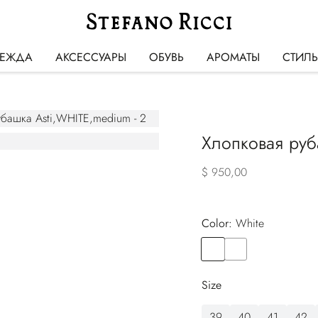
ЕЖДА
АКСЕССУАРЫ
ОБУВЬ
АРОМАТЫ
СТИЛ
Хлопковая руб
$ 950,00
Color:
white
Color
WHITE
Color
WHITE
Size
39
40
41
42