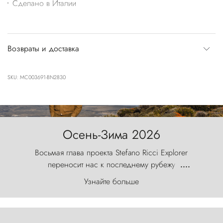
Сделано в Италии
Возвраты и доставка
SKU: MC003691-BN2830
Осень-Зима 2026
Восьмая глава проекта Stefano Ricci Explorer
переносит нас к последнему рубежу
....
первозданного мира, где ветер с
Узнайте больше
первобытной яростью ваяет ландшафт, а пики
Торрес-дель-Пайне, словно каменные стражи,
бросают вызов небесам.