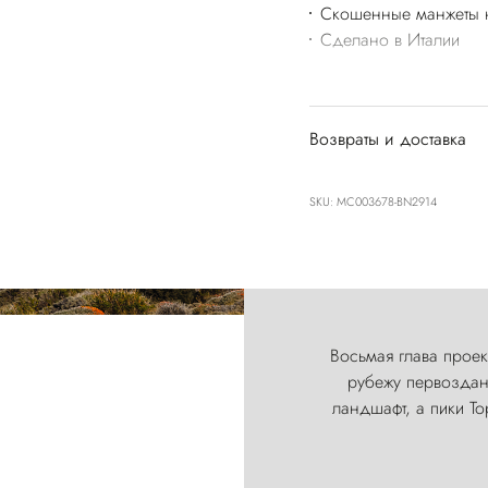
Скошенные манжеты н
Сделано в Италии
Возвраты и доставка
SKU: MC003678-BN2914
Восьмая глава проект
рубежу первозданн
ландшафт, а пики Т