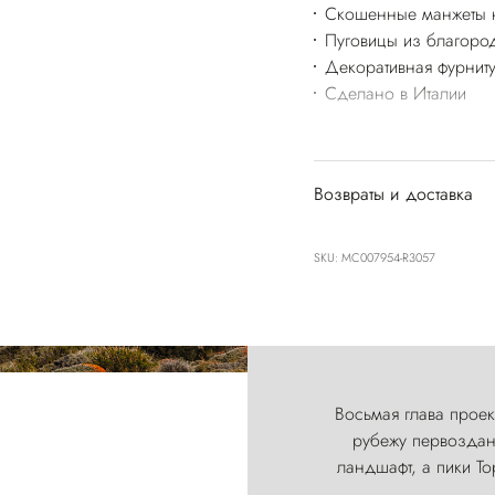
Скошенные манжеты н
Пуговицы из благород
Декоративная фурниту
Сделано в Италии
Возвраты и доставка
SKU: MC007954-R3057
Восьмая глава проект
рубежу первозданн
ландшафт, а пики Т