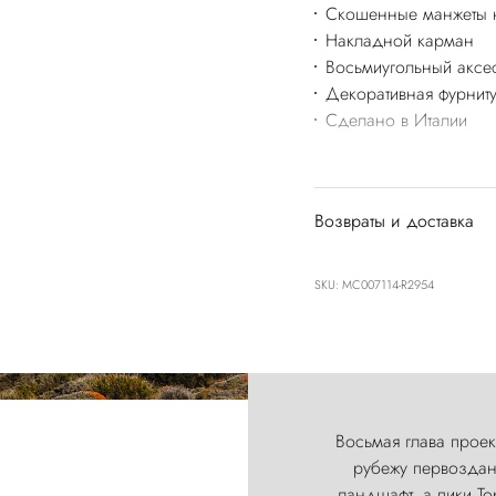
Скошенные манжеты н
Накладной карман
Восьмиугольный аксе
Декоративная фурниту
Сделано в Италии
Возвраты и доставка
SKU: MC007114-R2954
Восьмая глава проект
рубежу первозданн
ландшафт, а пики Т