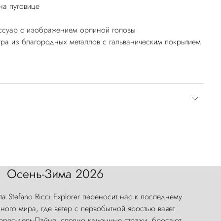
а пуговице
ссуар с изображением орлиной головы
ра из благородных металлов с гальваническим покрытием
Осень-Зима 2026
а Stefano Ricci Explorer переносит нас к последнему
ого мира, где ветер с первобытной яростью ваяет
оррес-дель-Пайне, словно каменные стражи, бросают