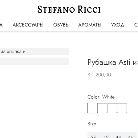
А
АКСЕССУАРЫ
ОБУВЬ
АРОМАТЫ
УХОД
С
Рубашка Asti и
$ 1.200,00
Color:
white
Color
WHITE
Color
BLUE
Color
PINK
Color
RED
Size
39
42
44
46