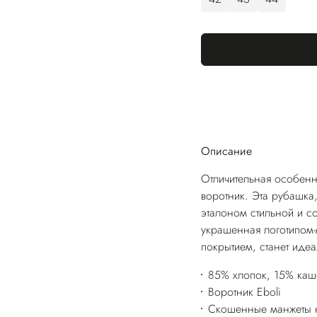
Описание
Отличительная особенн
воротник. Эта рубашка,
эталоном стильной и 
украшенная логотипом-
покрытием, станет ид
85% хлопок, 15% ка
Воротник Eboli
Скошенные манжеты н