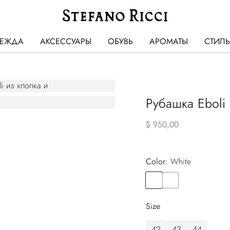
ЕЖДА
АКСЕССУАРЫ
ОБУВЬ
АРОМАТЫ
СТИЛ
Рубашка Eboli
$ 950,00
Color:
white
Color
WHITE
Color
BEIGE
Size
42
43
44