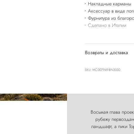
Накладные карманы
Аксессуар в виде ло
Фурнитура из благоро
Сделано в Италии
Возвраты и доставка
SKU: MC007949-BN3030
Восьмая глава проект
рубежу первозданн
ландшафт, а пики Т