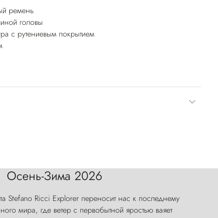
ый ремень
линой головы
ура с рутениевым покрытием
м
Осень-Зима 2026
а Stefano Ricci Explorer переносит нас к последнему
ого мира, где ветер с первобытной яростью ваяет