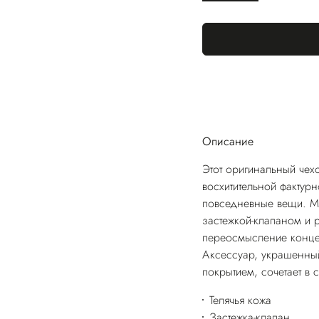
Описание
Этот оригинальный чехо
восхитительной фактур
повседневные вещи. М
застежкой-клапаном и 
переосмысление конце
Аксессуар, украшенны
покрытием, сочетает в 
Телячья кожа
Застежка-клапан