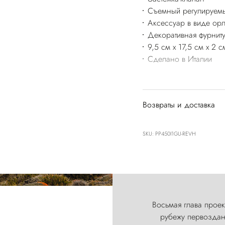
Съемный регулируем
Аксессуар в виде ор
Декоративная фурнит
9,5 см x 17,5 см x 2 с
Сделано в Италии
Возвраты и доставка
SKU: PP450I1GU-REVH
Восьмая глава проект
рубежу первозданн