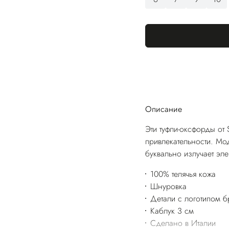
Описание
Эти туфли-оксфорды от 
привлекательности. Мо
буквально излучает эле
100% телячья кожа
Шнуровка
Детали с логотипом 
Каблук 3 см
Сделано в Италии