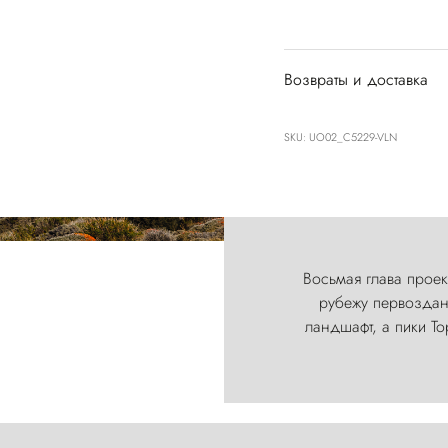
Возвраты и доставка
SKU: UO02_C5229-VLN
Восьмая глава проект
рубежу первозданн
ландшафт, а пики Т