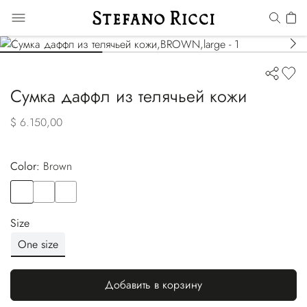
Сумка даффл из телячьей кожи
$ 6.150,00
Color:
brown
Color
BROWN
Color
BLACK
Color
GREEN
Size
One size
Добавить в корзину