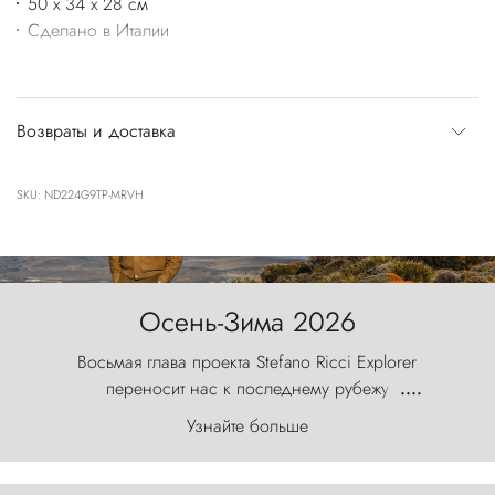
50 x 34 x 28 см
Сделано в Италии
Возвраты и доставка
SKU: ND224G9TP-MRVH
Осень-Зима 2026
Восьмая глава проекта Stefano Ricci Explorer
переносит нас к последнему рубежу
....
первозданного мира, где ветер с
Узнайте больше
первобытной яростью ваяет ландшафт, а пики
Торрес-дель-Пайне, словно каменные стражи,
бросают вызов небесам.