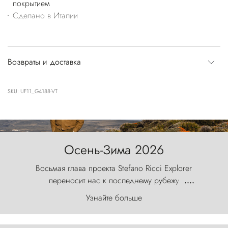
покрытием
Сделано в Италии
Возвраты и доставка
SKU: UF11_G4188-VT
Осень-Зима 2026
Восьмая глава проекта Stefano Ricci Explorer
переносит нас к последнему рубежу
....
первозданного мира, где ветер с
Узнайте больше
первобытной яростью ваяет ландшафт, а пики
Торрес-дель-Пайне, словно каменные стражи,