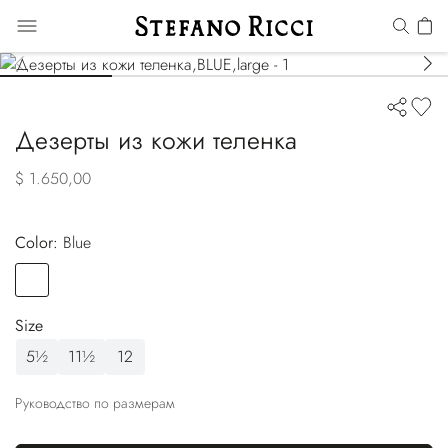
Дезерты из кожи теленка
$ 1.650,00
Color:
blue
Color
BLUE
Size
5½
11½
12
Руководство по размерам