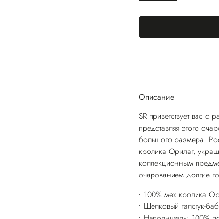
Описание
SR приветствует вас с 
представляя этого оча
большого размера. Рос
кролика Орилаг, укра
коллекционным предмет
очарованием долгие г
100% мех кролика Ор
Шелковый галстук-баб
Наполнитель: 100% п