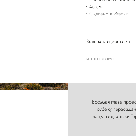
45 см
Сделано в Италии
Возвраты и доставка
SKU: TEDDYL-ORYG
Восьмая глава проект
рубежу первозданн
ландшафт, а пики Т