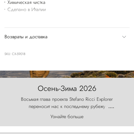
Химическая чистка
Сделано в Италии
Возвраты и доставка
SKU: CX-59018
Осень-Зима 2026
Восьмая глава проекта Stefano Ricci Explorer
переносит нас к последнему рубежу
....
первозданного мира, где ветер с
Узнайте больше
первобытной яростью ваяет ландшафт, а пики
Торрес-дель-Пайне, словно каменные стражи,