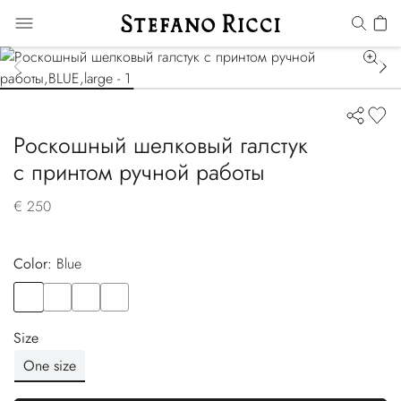
Роскошный шелковый галстук
с принтом ручной работы
€ 250
Color:
blue
Color
BLUE
Color
VIOLET
Color
BLUE
Color
YELLOW
Size
One size