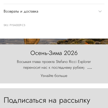
Возвраты и доставка
SKU: PYSA002P-CS
Осень-Зима 2026
Восьмая глава проекта Stefano Ricci Explorer
переносит нас к последнему рубежу
....
первозданного мира, где ветер с
Узнайте больше
первобытной яростью ваяет ландшафт, а пики
Торрес-дель-Пайне, словно каменные стражи,
бросают вызов небесам.
Подписаться на рассылку