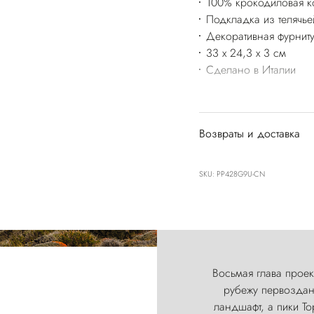
100% крокодиловая к
Подкладка из телячье
Декоративная фурнит
33 x 24,3 x 3 см
Сделано в Италии
Возвраты и доставка
SKU: PP428G9U-CN
Восьмая глава проект
рубежу первозданн
ландшафт, а пики Т