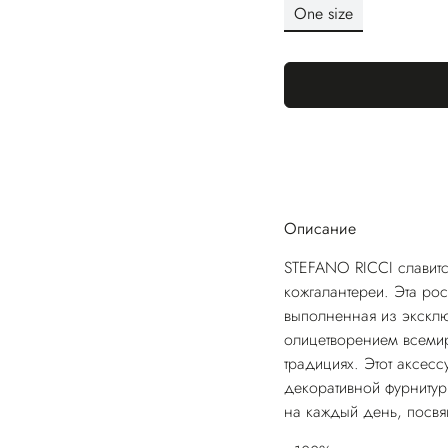
One size
Описание
STEFANO RICCI славитс
кожгалантереи. Эта рос
выполненная из эксклю
олицетворением всемир
традициях. Этот аксес
декоративной фурнитур
на каждый день, посв