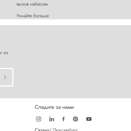
вызов небесам.
Узнайте больше
х из
Следите за нами
Страна/
Люксембург