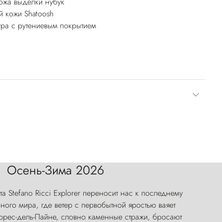
ожа выделки нубук
й кожи Shatoosh
ура с рутениевым покрытием
Осень-Зима 2026
а Stefano Ricci Explorer переносит нас к последнему
ого мира, где ветер с первобытной яростью ваяет
оррес-дель-Пайне, словно каменные стражи, бросают