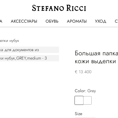
А
АКСЕССУАРЫ
ОБУВЬ
АРОМАТЫ
УХОД
С
елки нубук
Большая папка
кожи выделки 
€ 13.400
Color:
grey
Color
GREY
Color
GREEN
Size