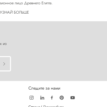
изионное лицо Древнего Египта.
УЗНАЙ БОЛЬШЕ
х из
Следите за нами
Страна/
Люксембург