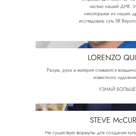
частью нашей ДНК. Ис
некоторыми из наших др
исследовать суть SR Beyond
LORENZO QU
Разум, рука и материя сливаются воедин
известного художни
УЗНАЙ БОЛЬШЕ
STEVE McCU
Не существует формулы для создания кул