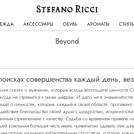
ЕЖДА
АКСЕССУАРЫ
ОБУВЬ
АРОМАТЫ
СТИЛ
Beyond
поисках совершенства каждый день, ве
ьная сказка о мужчинах, которые всегда воплощали ценности С
огда не стремился к таким цифрам. И дело не в знаменитостях,
идет о личностях, которые, каждый в своей области, проливают 
действия благородство своей души с щедростью, искренность
анным стремлением к качеству. Судьба со временем привела нас
шей компании большая честь иметь привилегию одевать этих дж
то некоторые называют избирательным сродством, которое для н