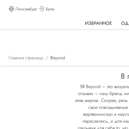
Люксембург
Бутик
ИЗБРАННОЕ
ОД
Главная страница
Beyond
В 
SR Beyond – это визуал
отзывах – наш бренд ник
этим миром. Скорее, речь 
свои повседневные 
жертвенностью и неуст
пересеклись, и для на
открывая для себя то, ч