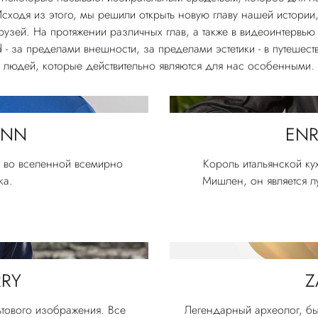
ходя из этого, мы решили открыть новую главу нашей истории,
узей. На протяжении различных глав, а также в видеоинтервью 
 - за пределами внешности, за пределами эстетики - в путешест
людей, которые действительно являются для нас особенными.
INN
ENR
о во вселенной всемирно
Король итальянской ку
ка.
Мишлен, он является л
RRY
Z
ьтового изображения. Все
Легендарный археолог, бы