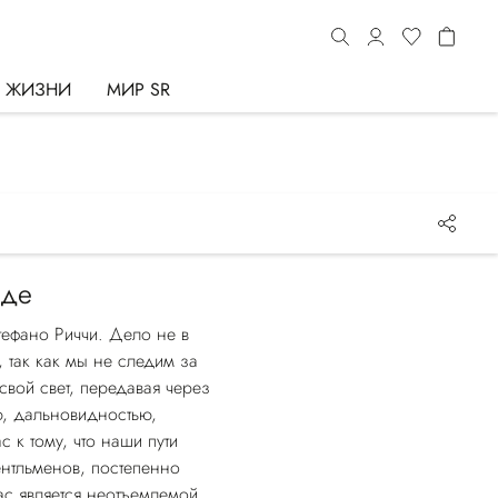
Ь ЖИЗНИ
МИР SR
зде
тефано Риччи. Дело не в
 так как мы не следим за
свой свет, передавая через
ю, дальновидностью,
 к тому, что наши пути
ентльменов, постепенно
ас является неотъемлемой