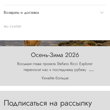
Возвраты и доставка
SKU: CX-47029
Осень-Зима 2026
Восьмая глава проекта Stefano Ricci Explorer
переносит нас к последнему рубежу
....
первозданного мира, где ветер с
Узнайте больше
первобытной яростью ваяет ландшафт, а пики
Торрес-дель-Пайне, словно каменные стражи,
бросают вызов небесам.
Подписаться на рассылку