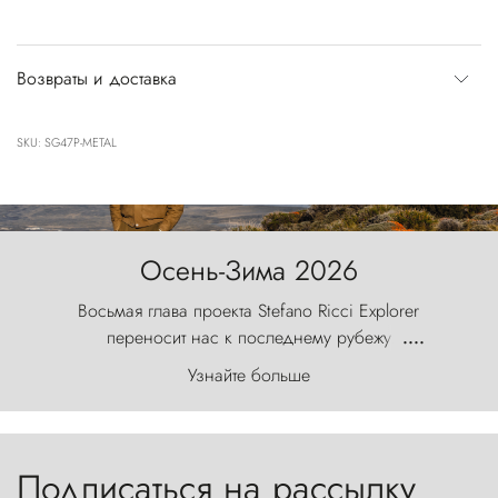
Возвраты и доставка
SKU: SG47P-METAL
Осень-Зима 2026
Восьмая глава проекта Stefano Ricci Explorer
переносит нас к последнему рубежу
....
первозданного мира, где ветер с
Узнайте больше
первобытной яростью ваяет ландшафт, а пики
Торрес-дель-Пайне, словно каменные стражи,
бросают вызов небесам.
Подписаться на рассылку