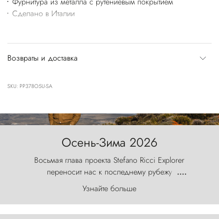
Фурнитура из металла с рутениевым покрытием
Сделано в Италии
Возвраты и доставка
SKU: PP378O5U-SA
Осень-Зима 2026
Восьмая глава проекта Stefano Ricci Explorer
переносит нас к последнему рубежу
....
первозданного мира, где ветер с
Узнайте больше
первобытной яростью ваяет ландшафт, а пики
Торрес-дель-Пайне, словно каменные стражи,
бросают вызов небесам.