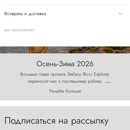
Возвраты и доставка
SKU: SG37O-MEACET
Осень-Зима 2026
Восьмая глава проекта Stefano Ricci Explorer
переносит нас к последнему рубежу
....
первозданного мира, где ветер с
Узнайте больше
первобытной яростью ваяет ландшафт, а пики
Торрес-дель-Пайне, словно каменные стражи,
бросают вызов небесам.
Подписаться на рассылку