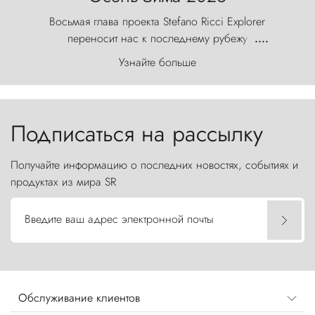
Восьмая глава проекта Stefano Ricci Explorer
переносит нас к последнему рубежу
....
первозданного мира, где ветер с
Узнайте больше
первобытной яростью ваяет ландшафт, а пики
Торрес-дель-Пайне, словно каменные стражи,
бросают вызов небесам.
Подписаться на рассылку
Получайте информацию о последних новостях, событиях и
продуктах из мира SR
Введите ваш адрес электронной почты
Обслуживание клиентов