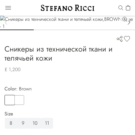
Сникеры из технической ткани и
телячьей кожи
£ 1,200
Color:
brown
Color
BROWN
Color
BLACK
Size
8
9
10
11