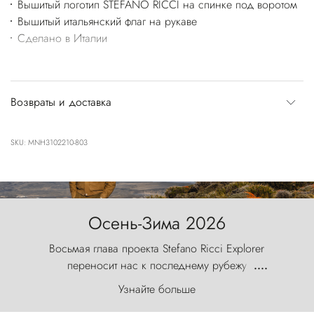
Вышитый логотип STEFANO RICCI на спинке под воротом
Вышитый итальянский флаг на рукаве
Сделано в Италии
Возвраты и доставка
SKU: MNH3102210-803
Осень-Зима 2026
Восьмая глава проекта Stefano Ricci Explorer
переносит нас к последнему рубежу
....
первозданного мира, где ветер с
Узнайте больше
первобытной яростью ваяет ландшафт, а пики