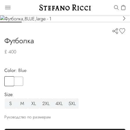
Футболка
£ 400
Color:
blue
Color
BLUE
Color
BLACK
Size
S
M
XL
2XL
4XL
5XL
Руководство по размерам