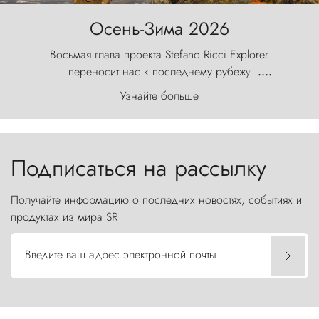
Осень-Зима 2026
Восьмая глава проекта Stefano Ricci Explorer
переносит нас к последнему рубежу
....
первозданного мира, где ветер с
Узнайте больше
первобытной яростью ваяет ландшафт, а пики
Торрес-дель-Пайне, словно каменные стражи,
бросают вызов небесам.
Подписаться на рассылку
Получайте информацию о последних новостях, событиях и
продуктах из мира SR
Введите ваш адрес электронной почты