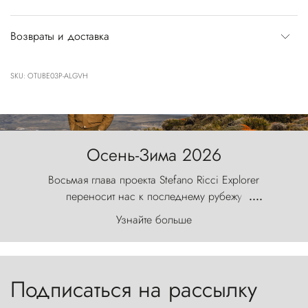
Возвраты и доставка
SKU: OTUBE03P-ALGVH
Осень-Зима 2026
Восьмая глава проекта Stefano Ricci Explorer
переносит нас к последнему рубежу
....
первозданного мира, где ветер с
Узнайте больше
первобытной яростью ваяет ландшафт, а пики
Торрес-дель-Пайне, словно каменные стражи,
бросают вызов небесам.
Подписаться на рассылку