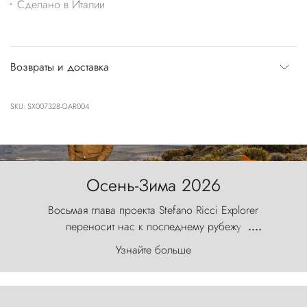
Сделано в Италии
Возвраты и доставка
SKU: SX007328-OAR004
Осень-Зима 2026
Восьмая глава проекта Stefano Ricci Explorer
переносит нас к последнему рубежу
....
первозданного мира, где ветер с
Узнайте больше
первобытной яростью ваяет ландшафт, а пики
Торрес-дель-Пайне, словно каменные стражи,
бросают вызов небесам.