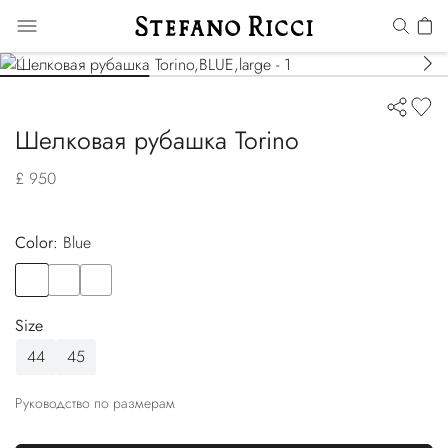
Шелковая рубашка Torino
£ 950
Color:
blue
Color
BLUE
Color
BLACK
Color
BROWN
Size
44
45
Руководство по размерам