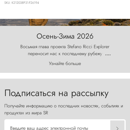
SKU: K212038P31-F26194
Осень-Зима 2026
Восьмая глава проекта Stefano Ricci Explorer
переносит нас к последнему рубежу
....
первозданного мира, где ветер с
Узнайте больше
первобытной яростью ваяет ландшафт, а пики
Торрес-дель-Пайне, словно каменные стражи,
бросают вызов небесам.
Подписаться на рассылку
Получайте информацию о последних новостях, событиях и
продуктах из мира SR
Введите ваш адрес электронной почты