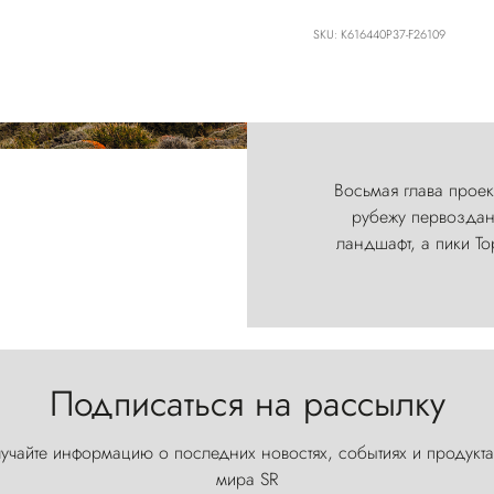
SKU: K616440P37-F26109
Восьмая глава проект
рубежу первозданн
ландшафт, а пики Т
Подписаться на рассылку
учайте информацию о последних новостях, событиях и продукта
мира SR