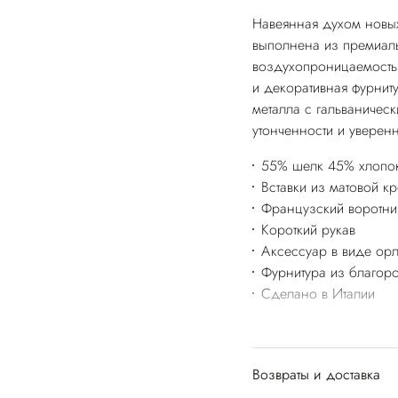
Навеянная духом новых
выполнена из премиаль
воздухопроницаемость 
и декоративная фурнит
металла с гальваничес
утонченности и уверенн
55% шелк 45% хлопо
Вставки из матовой к
Французский воротни
Короткий рукав
Аксессуар в виде ор
Фурнитура из благоро
Сделано в Италии
Возвраты и доставка