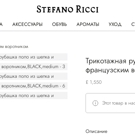
А
АКСЕССУАРЫ
ОБУВЬ
АРОМАТЫ
УХОД
С
им воротником
Трикотажная р
французским 
£ 1,550
Этот товар в н
Описание