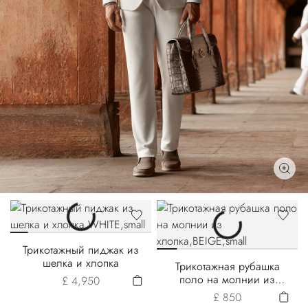
Трикотажный пиджак из
шелка и хлопка
Трикотажная рубашка
поло на молнии из
£ 4,950
хлопка
£ 850