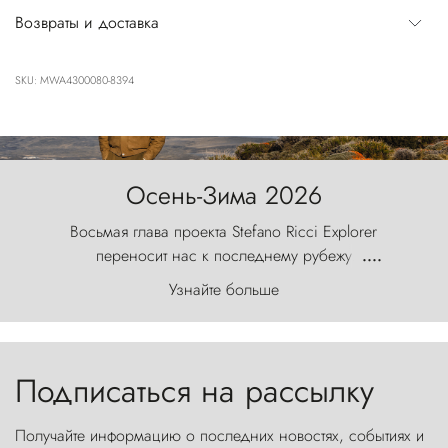
Возвраты и доставка
SKU: MWA4300080-8394
Осень-Зима 2026
Восьмая глава проекта Stefano Ricci Explorer
переносит нас к последнему рубежу
....
первозданного мира, где ветер с
Узнайте больше
первобытной яростью ваяет ландшафт, а пики
Торрес-дель-Пайне, словно каменные стражи,
бросают вызов небесам.
Подписаться на рассылку
Получайте информацию о последних новостях, событиях и