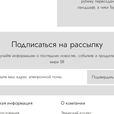
рубежу первозданн
ландшафт, а пики Т
Подписаться на рассылку
учайте информацию о последних новостях, событиях и продукта
мира SR
дите ваш адрес электронной почты
Подтвердить
ая информация
О компании
ользования
Этический кодекс