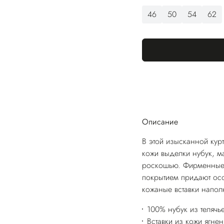
46
50
54
62
Описание
В этой изысканной курт
кожи выделки нубук, м
роскошью. Фирменные 
покрытием придают осо
кожаные вставки напол
100% нубук из телячь
Вставки из кожи ягнен