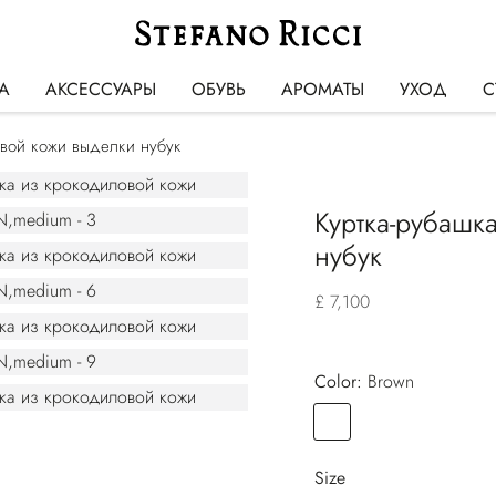
А
АКСЕССУАРЫ
ОБУВЬ
АРОМАТЫ
УХОД
С
овой кожи выделки нубук
Куртка-рубашк
нубук
£ 7,100
Color:
brown
Color
BROWN
Size