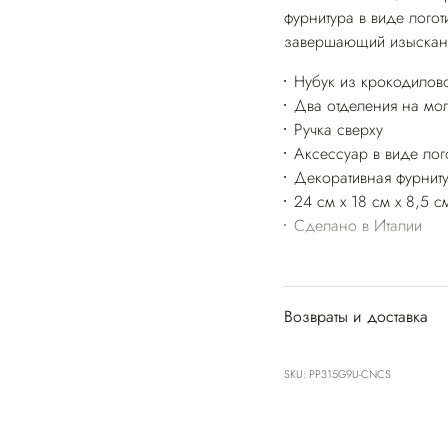
фурнитура в виде лого
завершающий изыскан
Нубук из крокодилово
Два отделения на мо
Ручка сверху
Аксессуар в виде лог
Декоративная фурнит
24 см x 18 см x 8,5 с
Сделано в Италии
Возвраты и доставка
SKU: PP315G9U-CNCS