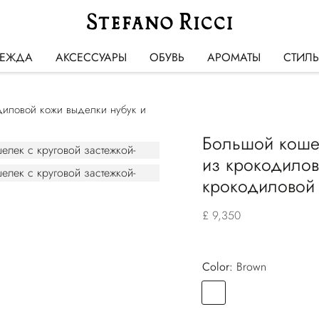
ЕЖДА
АКСЕССУАРЫ
ОБУВЬ
АРОМАТЫ
СТИЛ
диловой кожи выделки нубук и
Большой кошел
из крокодилов
крокодиловой
£ 9,350
Color:
brown
Color
BROWN