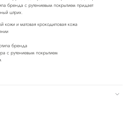
типа бренда с рутениевым покрытием придает
ный штрих.
й кожи и матовая крокодиловая кожа
лнии
отипа бренда
ура с рутениевым покрытием
м