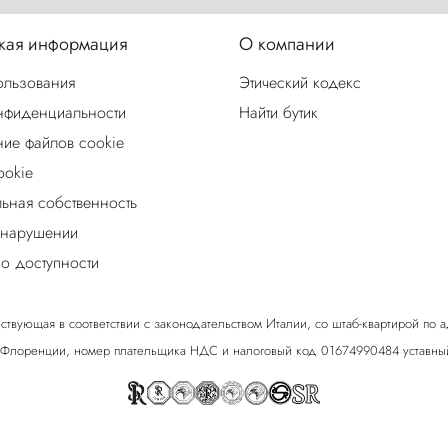
ая информация
О компании
ользования
Этический кодекс
нфиденциальности
Найти бутик
ие файлов cookie
ookie
льная собственность
 нарушении
о доступности
ствующая в соответствии с законодательством Италии, со штаб-квартирой по адрес
 Флоренции, номер плательщика НДС и налоговый код 01674990484 уставный