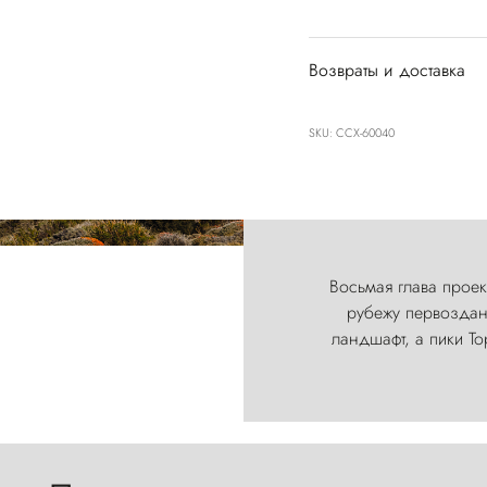
Возвраты и доставка
SKU: CCX-60040
Восьмая глава проект
рубежу первозданн
ландшафт, а пики Т