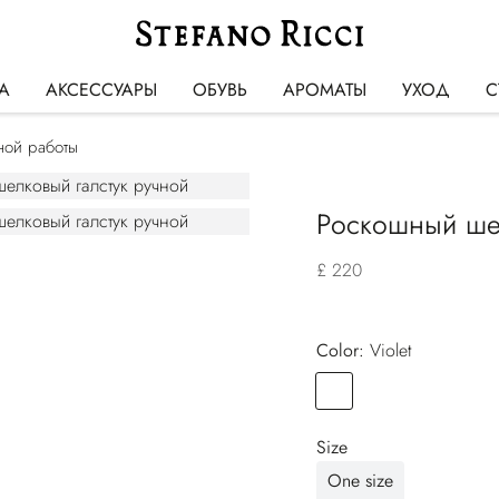
А
АКСЕССУАРЫ
ОБУВЬ
АРОМАТЫ
УХОД
С
ной работы
Роскошный шел
£ 220
Color:
violet
Color
VIOLET
Size
One size