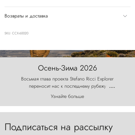
Возвраты и доставка
SKU: CCX-60020
Осень-Зима 2026
Восьмая глава проекта Stefano Ricci Explorer
переносит нас к последнему рубежу
....
первозданного мира, где ветер с
Узнайте больше
первобытной яростью ваяет ландшафт, а пики
Торрес-дель-Пайне, словно каменные стражи,
бросают вызов небесам.
Подписаться на рассылку