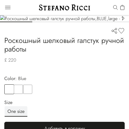
Роскошный шелковый галстук ручной
работы
£ 220
Color:
blue
Color
BLUE
Color
BLUE
Color
PINK
Size
One size
Добавить в корзину