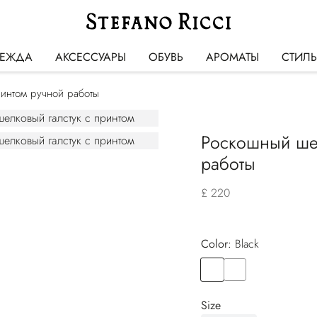
ЕЖДА
АКСЕССУАРЫ
ОБУВЬ
АРОМАТЫ
СТИЛ
ринтом ручной работы
Роскошный шел
работы
£ 220
Color:
black
Color
BLACK
Color
BLACK
Size