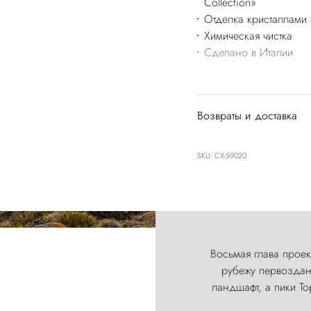
Collection»
Отделка кристаллами 
Химическая чистка
Сделано в Италии
Возвраты и доставка
SKU: CX-59020
Восьмая глава проект
рубежу первозданн
ландшафт, а пики Т