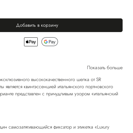
Добавить в корзину
Показать больше
эксклюзивного высококачественного шелка от SR
ты является квинтэссенцией итальянского портновского
арианте представлен с причудливым узором «итальянский
ин самозатягивающийся фиксатор и этикетка «Luxury