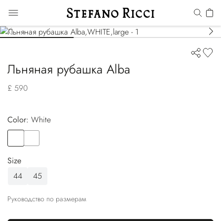
Льняная рубашка Alba
£ 590
Color:
white
Color
WHITE
Color
BLACK
Size
44
45
Руководство по размерам