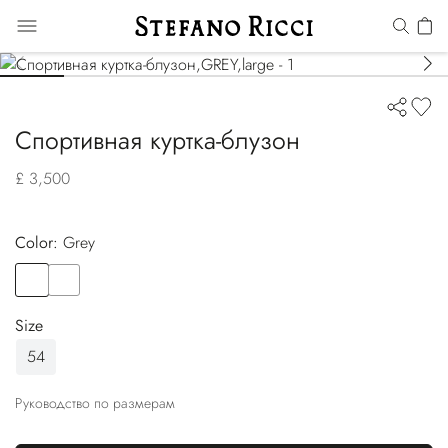
Спортивная куртка-блузон
£ 3,500
Color:
grey
Color
GREY
Color
WHITE
Size
54
Руководство по размерам