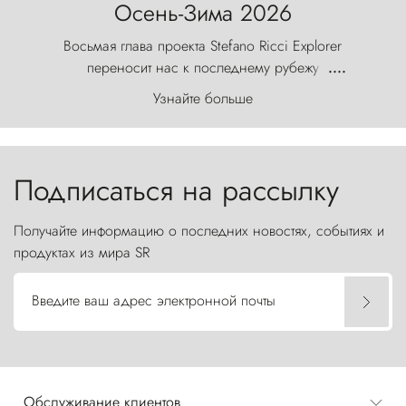
Осень-Зима 2026
Восьмая глава проекта Stefano Ricci Explorer
переносит нас к последнему рубежу
....
первозданного мира, где ветер с
Узнайте больше
первобытной яростью ваяет ландшафт, а пики
Торрес-дель-Пайне, словно каменные стражи,
бросают вызов небесам.
Подписаться на рассылку
Получайте информацию о последних новостях, событиях и
продуктах из мира SR
Введите ваш адрес электронной почты
Обслуживание клиентов