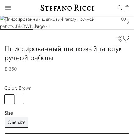
Плиссированный шелковый галстук
ручной работы
£ 350
Color:
brown
Color
BROWN
Color
BLUE
Size
One size