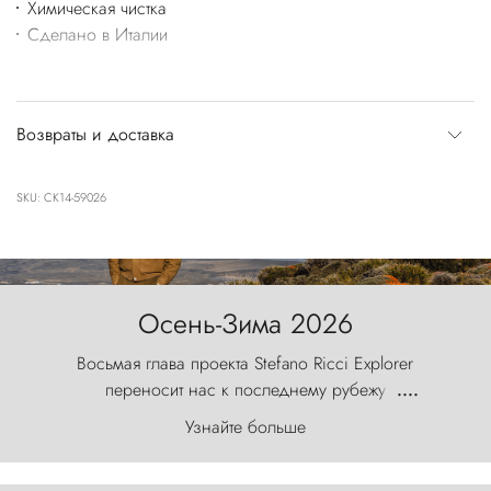
Химическая чистка
Сделано в Италии
Возвраты и доставка
SKU: CK14-59026
Осень-Зима 2026
Восьмая глава проекта Stefano Ricci Explorer
переносит нас к последнему рубежу
....
первозданного мира, где ветер с
Узнайте больше
первобытной яростью ваяет ландшафт, а пики
Торрес-дель-Пайне, словно каменные стражи,