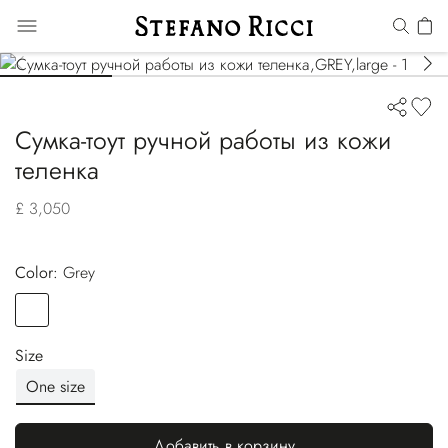
Сумка-тоут ручной работы из кожи
теленка
£ 3,050
Color:
grey
Color
GREY
Size
One size
Добавить в корзину