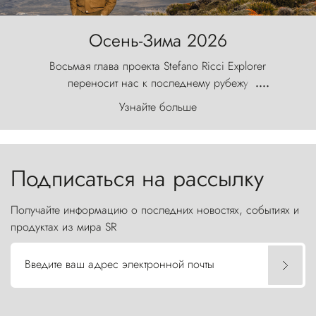
Осень-Зима 2026
Восьмая глава проекта Stefano Ricci Explorer
переносит нас к последнему рубежу
....
первозданного мира, где ветер с
Узнайте больше
первобытной яростью ваяет ландшафт, а пики
Торрес-дель-Пайне, словно каменные стражи,
бросают вызов небесам.
Подписаться на рассылку
Получайте информацию о последних новостях, событиях и
продуктах из мира SR
Введите ваш адрес электронной почты