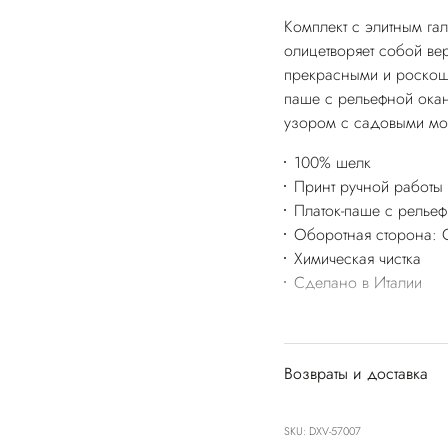
Комплект с элитным га
олицетворяет собой ве
прекрасными и роскош
паше с рельефной окан
узором с садовыми мо
100% шелк
Принт ручной работы
Платок-паше с рельеф
Оборотная сторона: 
Химическая чистка
Сделано в Италии
Возвраты и доставка
SKU: DXV-57007