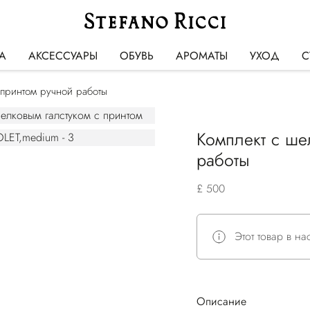
А
АКСЕССУАРЫ
ОБУВЬ
АРОМАТЫ
УХОД
С
 принтом ручной работы
Комплект с ше
работы
£ 500
Этот товар в н
Описание