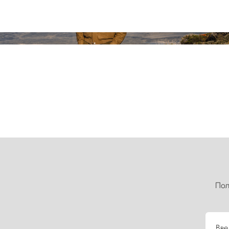
Пол
Вве