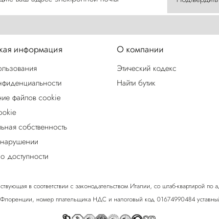
ая информация
О компании
ользования
Этический кодекс
нфиденциальности
Найти бутик
ие файлов cookie
ookie
льная собственность
 нарушении
о доступности
ствующая в соответствии с законодательством Италии, со штаб-квартирой по адрес
 Флоренции, номер плательщика НДС и налоговый код 01674990484 уставный