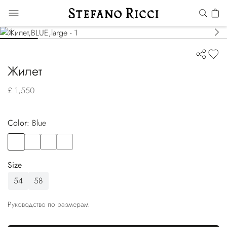
Жилет
£ 1,550
Color:
blue
Color
BLUE
Color
GREEN
Color
BROWN
Color
BLACK
Size
54
58
Руководство по размерам