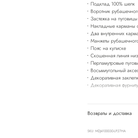
Подклад 100% шелк
Воротник рубашечног
Застежка на пуговицы
Накладные карманы с
Два внутренних карм
Манжеты рубашечного
Пояс на кулиске
Скошенная линия ни
Перламутровые пугов
Восьмиугольный аксе
Декоративная заклеп
Декоративная фурниту
Возвраты и доставка
SKU: MDJ4100030-LP27HA