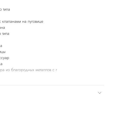
о типа
 клапанами на пуговице
ана
 типа
за
ицы
ссуар
ка
ра из благородных металлов с г