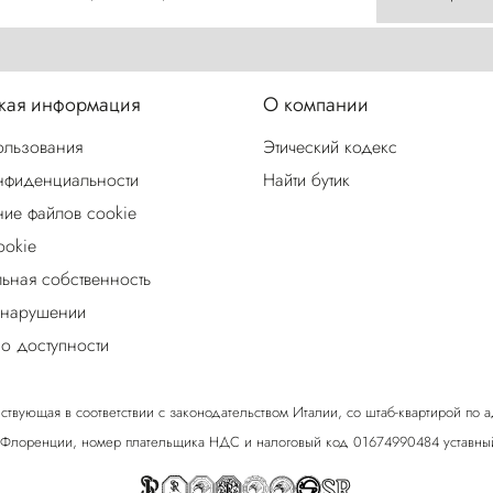
ая информация
О компании
ользования
Этический кодекс
нфиденциальности
Найти бутик
ие файлов cookie
ookie
льная собственность
 нарушении
о доступности
ствующая в соответствии с законодательством Италии, со штаб-квартирой по адрес
 Флоренции, номер плательщика НДС и налоговый код 01674990484 уставный