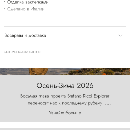
Отделка заклепками
Сделано в Италии
Возвраты и доставка
SKU: MNH4203280-TE0001
Осень-Зима 2026
Восьмая глава проекта Stefano Ricci Explorer
переносит нас к последнему рубежу
....
первозданного мира, где ветер с
Узнайте больше
первобытной яростью ваяет ландшафт, а пики
Торрес-дель-Пайне, словно каменные стражи,